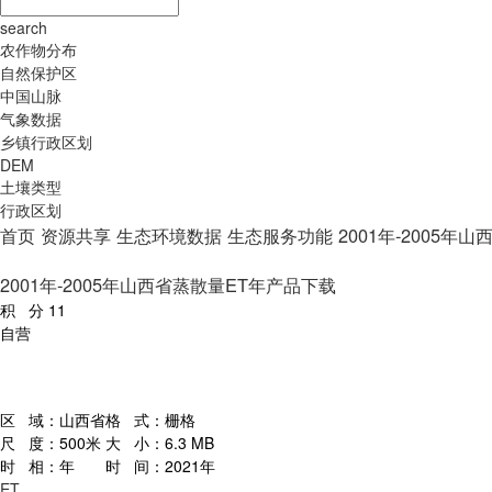
search
农作物分布
自然保护区
中国山脉
气象数据
乡镇行政区划
DEM
土壤类型
行政区划
首页
资源共享
生态环境数据
生态服务功能
2001年-2005
2001年-2005年山西省蒸散量ET年产品下载
积 分
11
自营
区 域：
山西省
格 式：
栅格
尺 度：
500米
大 小：
6.3 MB
时 相：
年
时 间：
2021年
ET