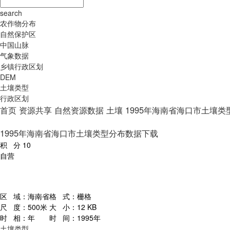
search
农作物分布
自然保护区
中国山脉
气象数据
乡镇行政区划
DEM
土壤类型
行政区划
首页
资源共享
自然资源数据
土壤
1995年海南省海口市土壤
1995年海南省海口市土壤类型分布数据下载
积 分
10
自营
区 域：
海南省
格 式：
栅格
尺 度：
500米
大 小：
12 KB
时 相：
年
时 间：
1995年
土壤类型