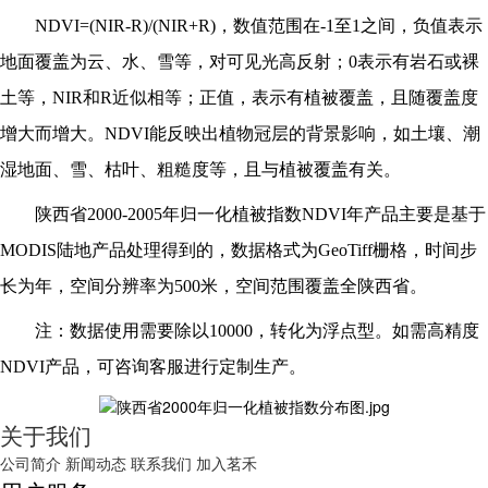
NDVI=(NIR-R)/(NIR+R)，数值范围在-1至1之间，负值表示
地面覆盖为云、水、雪等，对可见光高反射；0表示有岩石或裸
土等，NIR和R近似相等；正值，表示有植被覆盖，且随覆盖度
增大而增大。NDVI能反映出植物冠层的背景影响，如土壤、潮
湿地面、雪、枯叶、粗糙度等，且与植被覆盖有关。
陕西省
20
00
-20
05
年归一化植被指数
NDVI年产品主要是基于
MODIS陆地产品处理得到的，数据格式为GeoTiff栅格，时间步
长为年，空间分辨率为500米，空间范围覆盖全
陕西省
。
注：数据使用需要除以
10000，转化为浮点型。如需高精度
NDVI产品，可咨询客服进行定制生产。
关于我们
公司简介
新闻动态
联系我们
加入茗禾