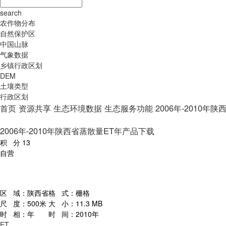
search
农作物分布
自然保护区
中国山脉
气象数据
乡镇行政区划
DEM
土壤类型
行政区划
首页
资源共享
生态环境数据
生态服务功能
2006年-2010
2006年-2010年陕西省蒸散量ET年产品下载
积 分
13
自营
区 域：
陕西省
格 式：
栅格
尺 度：
500米
大 小：
11.3 MB
时 相：
年
时 间：
2010年
ET