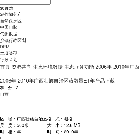
search
农作物分布
自然保护区
中国山脉
气象数据
乡镇行政区划
DEM
土壤类型
行政区划
首页
资源共享
生态环境数据
生态服务功能
2006年-2010
2006年-2010年广西壮族自治区蒸散量ET年产品下载
积 分
12
自营
区 域：
广西壮族自治区
格 式：
栅格
尺 度：
500米
大 小：
12.6 MB
时 相：
年
时 间：
2010年
ET