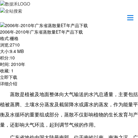
首页
资源共享
2006年-2010年广东省蒸散量ET年产品下载
2006年-2010年广东省蒸散量ET年产品下载
格式
:
栅格
浏览
:
2710
大小
:
9.4 MB
积分
:
10
时间
:
2010年
收藏
:
1
立即下载
详细介绍
蒸散是植被及地面整体向大气输送的水汽总通量，主要包括
植被蒸腾、土壤水分蒸发及截留降水或露水的蒸发，作为能量平
衡及水循环的重要组成部分，蒸散不仅影响植物的生长发育与产
量，还影响大气环流，起到调节气候的作用。
广东省地处中国大陆最南部，位于南岭以南，南海之滨。广