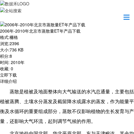
首页
资源共享
2006年-2010年北京市蒸散量ET年产品下载
2006年-2010年北京市蒸散量ET年产品下载
格式
:
栅格
浏览
:
2396
大小
:
736 KB
积分
:
8
时间
:
2010年
收藏
:
0
立即下载
详细介绍
蒸散是植被及地面整体向大气输送的水汽总通量，主要包括
植被蒸腾、土壤水分蒸发及截留降水或露水的蒸发，作为能量平
衡及水循环的重要组成部分，蒸散不仅影响植物的生长发育与产
量，还影响大气环流，起到调节气候的作用。
北京地处中国北部、华北平原北部，东与天津毗连，其余均