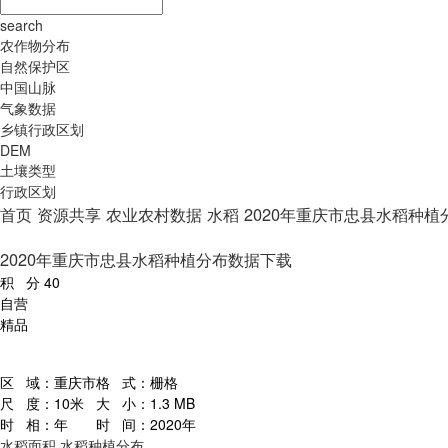
search
农作物分布
自然保护区
中国山脉
气象数据
乡镇行政区划
DEM
土壤类型
行政区划
首页
资源共享
农业农村数据
水稻
2020年重庆市忠县水稻种
2020年重庆市忠县水稻种植分布数据下载
积 分
40
自营
精品
区 域：
重庆市
格 式：
栅格
尺 度：
10米
大 小：
1.3 MB
时 相：
年
时 间：
2020年
水稻面积
水稻种植分布