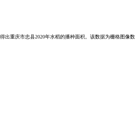
得出重庆市
忠县
2020
年水稻的播种面积。该数据为栅格图像数