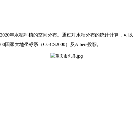
2020
年水稻种植的空间分布。通过对水稻分布的统计计算，可以
000
国家大地坐标系（
CGCS2000
）及
Albers
投影。