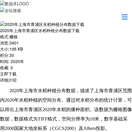
首页
资源共享
2020年上海市青浦区水稻种植分布数据下载
2020年上海市青浦区水稻种植分布数据下载
格式
:
栅格
浏览
:
3401
大小
:
195 KB
积分
:
30
时间
:
2020年
收藏
:
0
立即下载
详细介绍
2020
年上海市水稻种植分布数据，描述了上海市
青浦区
范围
内
2020
年水稻种植的空间分布。通过对水稻分布的统计计算，可
以得出上海市
青浦区
2020
年水稻的播种面积。该数据为栅格图像
数据，数据格式为
TIFF
格式，空间分辨率为
10
米，数学基础采
用
2000
国家大地坐标系（
CGCS2000
）及
Albers
投影。