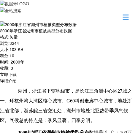
首页
资源共享
2000年浙江省湖州市植被类型分布数据
2000年浙江省湖州市植被类型分布数据
格式
:
矢量
浏览
:
3244
大小
:
103 KB
积分
:
10
时间
:
2000年
收藏
:
0
立即下载
详细介绍
湖州，浙江省下辖地级市，是长江三角洲中心区
27城之
一、环杭州湾大湾区核心城市、G60科创走廊中心城市，地处浙
江省北部，浙苏皖三省交汇处，湖州市地处北亚热带季风气候
区。气候总的特点是：季风显著，四季分明。
2000年浙江省湖州市
植被类型分布
数据是以《
1：100万