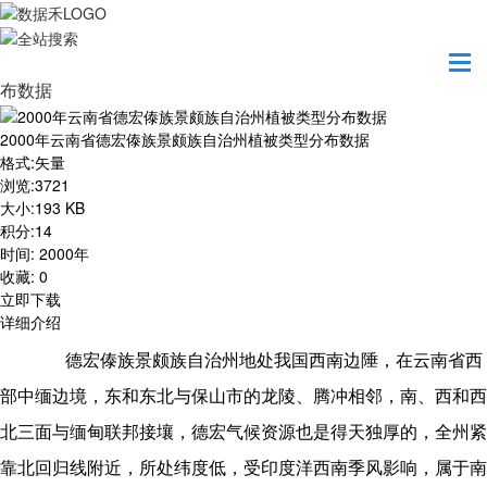
首页
资源共享
2000年云南省德宏傣族景颇族自治州植被类型分
布数据
2000年云南省德宏傣族景颇族自治州植被类型分布数据
格式
:
矢量
浏览
:
3721
大小
:
193 KB
积分
:
14
时间
:
2000年
收藏
:
0
立即下载
详细介绍
德宏傣族景颇族自治州地处我国西南边陲，在云南省西
部中缅边境，东和东北与保山市的龙陵、腾冲相邻，南、西和西
北三面与缅甸联邦接壤，德宏气候资源也是得天独厚的，全州紧
靠北回归线附近，所处纬度低，受印度洋西南季风影响，属于南