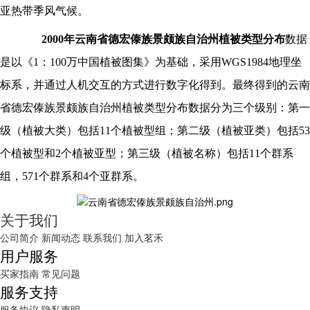
亚热带季风气候。
2000年云南省
德宏傣族景颇族自治州
植被类型分布
数据
是以《
1：100万中国植被图集》为基础，采用WGS1984地理坐
标系，并通过人机交互的方式进行数字化得到。最终得到的
云南
省
德宏傣族景颇族自治州
植被类型分布数据分为三个级别：第一
级（植被大类）包括
11个植被型组；第二级（植被亚类）包括53
个植被型和2个植被亚型；第三级（植被名称）包括11个群系
组，571个群系和4个亚群系。
关于我们
公司简介
新闻动态
联系我们
加入茗禾
用户服务
买家指南
常见问题
服务支持
服务协议
隐私声明