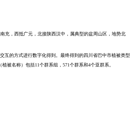
接南充，西抵广元，北接陕西汉中，属典型的盆周山区，地势北
人机交互的方式进行数字化得到。最终得到的
四川省巴中市
植被类型
植被名称）包括11个群系组，571个群系和4个亚群系。