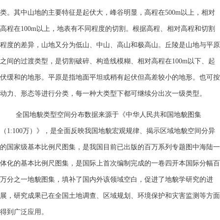
类。其中山地的主要特征是起伏大，峰谷明显，高程在
以上，相对
500m
高程在
以上，地表有不同程度的切割。根据高程、相对高程和切割
100m
程度的差异，山地又分为低山、中山、高山和极高山。丘陵是山地与平原
之间的过渡类型，是切割破碎、构造线模糊、相对高程在
以下、起
100m
伏缓和的地形。平原是指地面平坦或稍有起伏但高差较小的地形。也可按
动力、形态等进行分类，每一种大类型下都可继续分出次一级类型。
全国地貌类型空间分布数据来源于《中华人民共和国地貌图集
（
万）》，是全面反映我国地貌宏观规律、揭示区域地貌空间分异
1:100
的国家级基本比例尺图集，是我国目前已出版的百万系列专题图中海陆一
体化的基本比例尺图集，是国际上首次编制完成的一卷四开本国际分幅百
万分之一地貌图集，填补了国内外该领域空白，促进了地貌学研究的进
展，研究成果已在全国土地调查、区域规划、环境保护和灾害监测等方面
得到广泛应用。