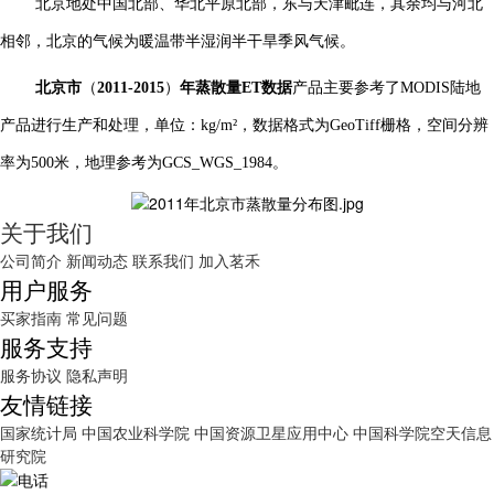
北京地处中国北部、华北平原北部，东与天津毗连，其余均与河北
相邻，北京的气候为暖温带半湿润半干旱季风气候。
北京市
（
2011
-2015
）
年蒸散量ET数据
产品主要参考了MODIS陆地
产品进行生产和处理，单位：kg/m²，数据格式为GeoTiff栅格，空间分辨
率为500米，地理参考为GCS_WGS_1984。
关于我们
公司简介
新闻动态
联系我们
加入茗禾
用户服务
买家指南
常见问题
服务支持
服务协议
隐私声明
友情链接
国家统计局
中国农业科学院
中国资源卫星应用中心
中国科学院空天信息
研究院