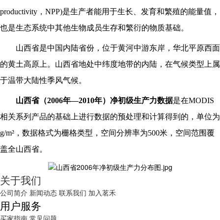
productivity，NPP)是生产者能用于生长、发育和繁殖的能量值，
也是生态系统中其他生物成员生存和繁衍的物质基础。
山西省是中国内陆省份，位于黄河中游东岸，华北平原西面
的黄土高原上。山西省地处中纬度地带的内陆，在气候类型上属
于温带大陆性季风气候。
山西省
（
20
06
年
—
2010年）
净初级生产力数据
是在
MODIS
相关系列产品的基础上进行数据的预处理和计算得到的，单位为
g/m²，数据格式为栅格类型，空间分辨率为500米，空间范围覆
盖全
山西省
。
关于我们
公司简介
新闻动态
联系我们
加入茗禾
用户服务
买家指南
常见问题