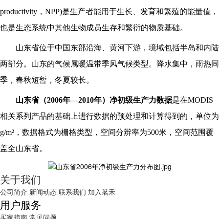
productivity，NPP)是生产者能用于生长、发育和繁殖的能量值，
也是生态系统中其他生物成员生存和繁衍的物质基础。
山东省位于中国东部沿海、黄河下游，境域包括半岛和内陆
两部分。山东的气候属暖温带季风气候类型。降水集中，雨热同
季，春秋短暂，冬夏较长。
山东省
（
20
06
年
—
2010年）
净初级生产力数据
是在
MODIS
相关系列产品的基础上进行数据的预处理和计算得到的，单位为
g/m²，数据格式为栅格类型，空间分辨率为500米，空间范围覆
盖全
山东省
。
关于我们
公司简介
新闻动态
联系我们
加入茗禾
用户服务
买家指南
常见问题