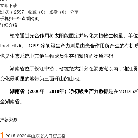
立即下载
浏览（ 2597 )
收藏（0）
点赞（0）
分享
手机扫一扫查看网页
详细介绍
植物通过光合作用将太阳能固定并转化为植物生物量。单位
Productivity，GPP);净初级生产力则是由光合作用所产生的有
也是生态系统中其他生物成员生存和繁衍的物质基础。
湖南省位于长江中游，省境绝大部分在洞庭湖以南，湘江贯
变化最明显的地带为三面环山的山地。
湖南省
（
20
06
年
—
2010年）
净初级生产力数据
是在
MODI
全
湖南省
。
推荐资源
1
2015-2020年山东省人口密度格