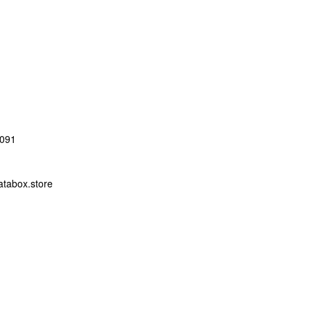
091
abox.store