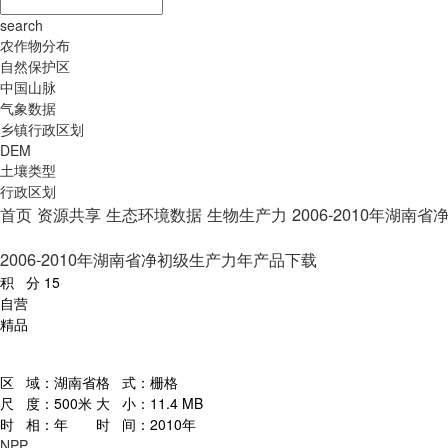
search
农作物分布
自然保护区
中国山脉
气象数据
乡镇行政区划
DEM
土壤类型
行政区划
首页
资源共享
生态环境数据
生物生产力
2006-2010年湖
2006-2010年湖南省净初级生产力年产品下载
积 分
15
自营
精品
区 域：
湖南省
格 式：
栅格
尺 度：
500米
大 小：
11.4 MB
时 相：
年
时 间：
2010年
NPP