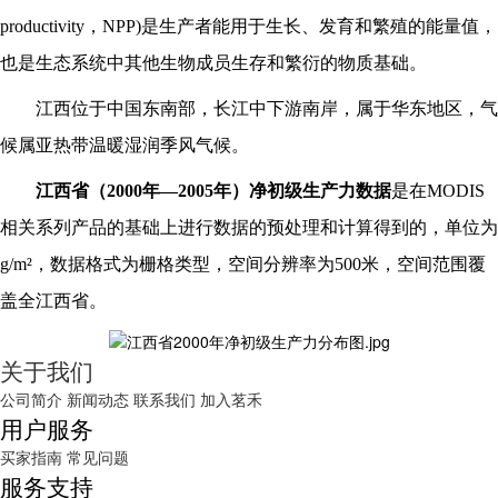
productivity，NPP)是生产者能用于生长、发育和繁殖的能量值，
也是生态系统中其他生物成员生存和繁衍的物质基础。
江西位于中国东南部，长江中下游南岸，属于华东地区，气
候属亚热带温暖湿润季风气候。
江西省
（
20
00
年
—
2005年）
净初级生产力数据
是在
MODIS
相关系列产品的基础上进行数据的预处理和计算得到的，单位为
g/m²，数据格式为栅格类型，空间分辨率为500米，空间范围覆
盖全
江西省
。
关于我们
公司简介
新闻动态
联系我们
加入茗禾
用户服务
买家指南
常见问题
服务支持