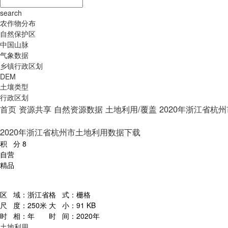
search
农作物分布
自然保护区
中国山脉
气象数据
乡镇行政区划
DEM
土壤类型
行政区划
首页
资源共享
自然资源数据
土地利用/覆盖
2020年浙江省杭
2020年浙江省杭州市土地利用数据下载
积 分
8
自营
精品
区 域：
浙江省
格 式：
栅格
尺 度：
250米
大 小：
91 KB
时 相：
年
时 间：
2020年
土地利用