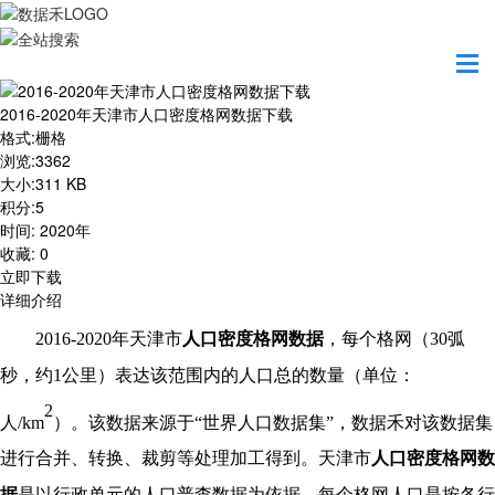
首页
资源共享
2016-2020年天津市人口密度格网数据下载
2016-2020年天津市人口密度格网数据下载
格式
:
栅格
浏览
:
3362
大小
:
311 KB
积分
:
5
时间
:
2020年
收藏
:
0
立即下载
详细介绍
20
16
-20
20
年
天津市
人口密度格网数据
，每个格网（
30弧
秒，约1公里）表达该范围内的人口总的数量（单位：
2
人/km
）。该数据来源于
“世界人口数据集”，数据禾对该数据集
进行合并、转换、裁剪等处理加工得到。天津市
人口密度格网数
据
是以行政单元的人口普查数据为依据，每个格网人口是按各行