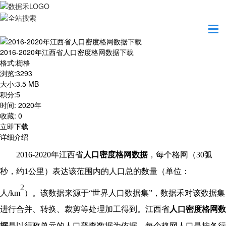
首页
资源共享
2016-2020年江西省人口密度格网数据下载
2016-2020年江西省人口密度格网数据下载
格式
:
栅格
浏览
:
3293
大小
:
3.5 MB
积分
:
5
时间
:
2020年
收藏
:
0
立即下载
详细介绍
20
16
-20
20
年
江西省
人口密度格网数据
，每个格网（
30弧
秒，约1公里）表达该范围内的人口总的数量（单位：
2
人/km
）。该数据来源于
“世界人口数据集”，数据禾对该数据集
进行合并、转换、裁剪等处理加工得到。江西省
人口密度格网数
据
是以行政单元的人口普查数据为依据，每个格网人口是按各行