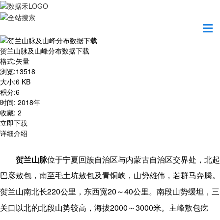
首页
资源共享
贺兰山脉及山峰分布数据下载
贺兰山脉及山峰分布数据下载
格式
:
矢量
浏览
:
13518
大小
:
6 KB
积分
:
6
时间
:
2018年
收藏
:
2
立即下载
详细介绍
贺兰山脉
位于宁夏回族自治区与内蒙古自治区交界处，北起
巴彦敖包，南至毛土坑敖包及青铜峡，山势雄伟，若群马奔腾。
220
20
40
贺兰山南北长
公里，东西宽
～
公里。南段山势缓坦，三
2000
3000
关口以北的北段山势较高，海拔
～
米。主峰敖包疙