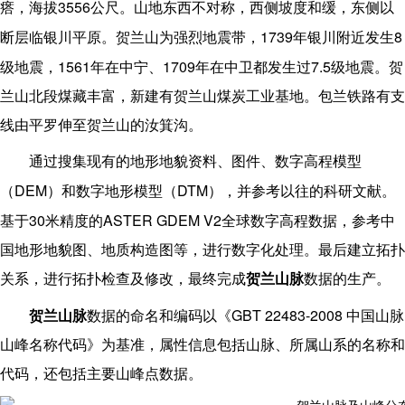
3556
瘩，海拔
公尺。山地东西不对称，西侧坡度和缓，东侧以
1739
8
断层临银川平原。贺兰山为强烈地震带，
年银川附近发生
1561
1709
7.5
级地震，
年在中宁、
年在中卫都发生过
级地震。贺
兰山北段煤藏丰富，新建有贺兰山煤炭工业基地。包兰铁路有支
线由平罗伸至贺兰山的汝箕沟。
通过搜集现有的地形地貌资料、图件、数字高程模型
DEM
DTM
（
）和数字地形模型（
），并参考以往的科研文献。
30
ASTER GDEM V2
基于
米精度的
全球数字高程数据，参考中
国地形地貌图、地质构造图等，进行数字化处理。最后建立拓扑
关系，进行拓扑检查及修改，最终完成
贺兰山脉
数据的生产。
GBT 22483-2008
贺兰山脉
数据的命名和编码以《
中国山脉
山峰名称代码》为基准，属性信息包括山脉、所属山系的名称和
代码，还包括主要山峰点数据。