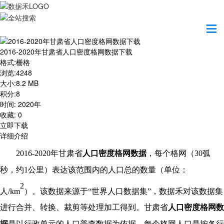
首页
资源共享
2016-2020年甘肃省人口密度格网数据下载
2016-2020年甘肃省人口密度格网数据下载
格式
:
栅格
浏览
:
4248
大小
:
8.2 MB
积分
:
8
时间
:
2020年
收藏
:
0
立即下载
详细介绍
20
16
-20
20
年
甘肃省
人口密度格网数据
，每个格网（
30弧
秒，约1公里）表达该范围内的人口总的数量（单位：
2
人/km
）。该数据来源于
“世界人口数据集”，数据禾对该数据集
进行合并、转换、裁剪等处理加工得到。甘肃省
人口密度格网数
据
是以行政单元的人口普查数据为依据，每个格网人口是按各行