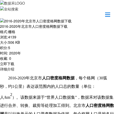
首页
资源共享
2016-2020年北京市人口密度格网数据下载
2016-2020年北京市人口密度格网数据下载
格式
:
栅格
浏览
:
4139
大小
:
506 KB
积分
:
5
时间
:
2020年
收藏
:
0
立即下载
详细介绍
20
16
-20
20
年
北京市
人口密度格网数据
，每个格网（
30弧
秒，约1公里）表达该范围内的人口总的数量（单位：
2
人/km
）。该数据来源于
“世界人口数据集”，数据禾对该数据集
进行合并、转换、裁剪等处理加工得到。北京市
人口密度格网数
据
是以行政单元的人口普查数据为依据，每个格网人口是按各行