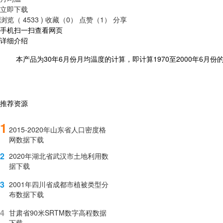
立即下载
浏览（ 4533 )
收藏（0）
点赞（1）
分享
手机扫一扫查看网页
详细介绍
30
6
1970
2000
本产品为
年
月
份月均温度的计算，即计算
至
年
6
月
份
推荐资源
1
2015-2020年山东省人口密度格
网数据下载
2
2020年湖北省武汉市土地利用数
据下载
3
2001年四川省成都市植被类型分
布数据下载
4
甘肃省90米SRTM数字高程数据
下载