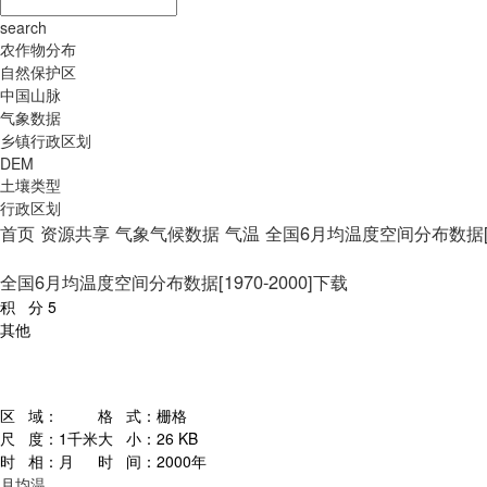
search
农作物分布
自然保护区
中国山脉
气象数据
乡镇行政区划
DEM
土壤类型
行政区划
首页
资源共享
气象气候数据
气温
全国6月均温度空间分布数据[19
全国6月均温度空间分布数据[1970-2000]下载
积 分
5
其他
区 域：
格 式：
栅格
尺 度：
1千米
大 小：
26 KB
时 相：
月
时 间：
2000年
月均温