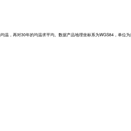
30
WGS84
的均温，再对
年的均温求平均。数据产品地理坐标系为
，单位为