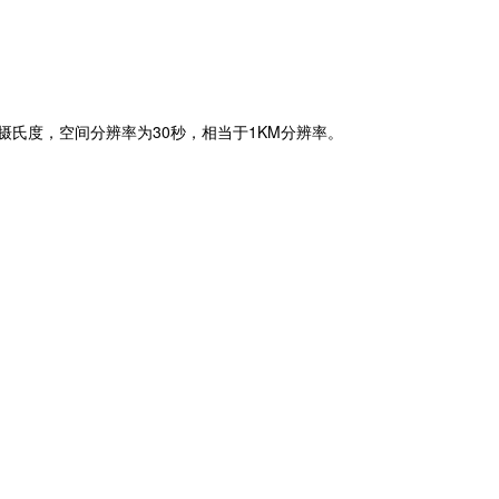
30
1KM
摄氏度，空间分辨率为
秒，相当于
分辨率。