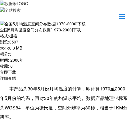
首页
资源共享
全国5月均温度空间分布数据[1970-2000]下载
全国5月均温度空间分布数据[1970-2000]下载
格式
:
栅格
浏览
:
3507
大小
:
8.3 MB
积分
:
5
时间
:
2000年
收藏
:
0
立即下载
详细介绍
30
5
1970
2000
本产品为
年
月
份月均温度的计算，即计算
至
30
年
5
月
份
的均温，再对
年的均温求平均。数据产品地理坐标系
WGS84
30
1KM
为
，单位为摄氏度，空间分辨率为
秒，相当于
分
辨率。