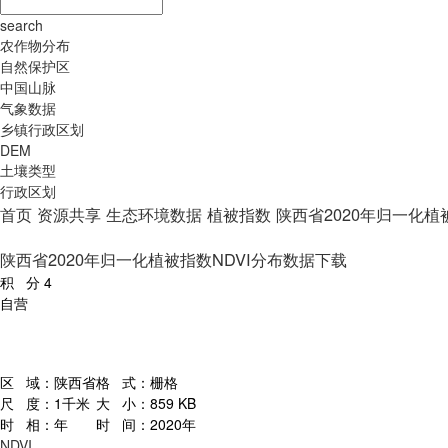
search
农作物分布
自然保护区
中国山脉
气象数据
乡镇行政区划
DEM
土壤类型
行政区划
首页
资源共享
生态环境数据
植被指数
陕西省2020年归一化植
陕西省2020年归一化植被指数NDVI分布数据下载
积 分
4
自营
区 域：
陕西省
格 式：
栅格
尺 度：
1千米
大 小：
859 KB
时 相：
年
时 间：
2020年
NDVI