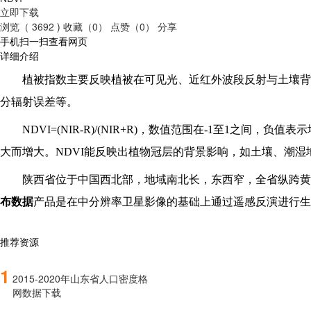
立即下载
浏览（ 3692 )
收藏（0）
点赞（0）
分享
手机扫一扫查看网页
详细介绍
植被指数主要反映植被在可见光、近红外波段反射与土壤背
分辐射误差等。
NDVI=(NIR-R)/(NIR+R)
，数值范围在-1至1之间，负值表
大而增大。NDVI能反映出植物冠层的背景影响，如土壤、潮
陕西省位于中国西北部，地域南北长，东西窄，全省纵跨黄
布数据
产品是在中分辨率卫星影像的基础上通过遥感反演进行生产和
推荐资源
1
2015-2020年山东省人口密度格
网数据下载