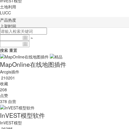
InVEST模型
土地利用
LUCC
产品热度
上架时间
~
搜索
重置
MapOnline在线地图插件
Arcgis插件
210201
收藏
208
点赞
378
自营
InVEST模型软件
InVEST模型
26285