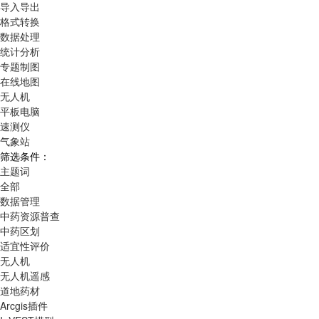
导入导出
格式转换
数据处理
统计分析
专题制图
在线地图
无人机
平板电脑
速测仪
气象站
筛选条件：
主题词
全部
数据管理
中药资源普查
中药区划
适宜性评价
无人机
无人机遥感
道地药材
Arcgis插件