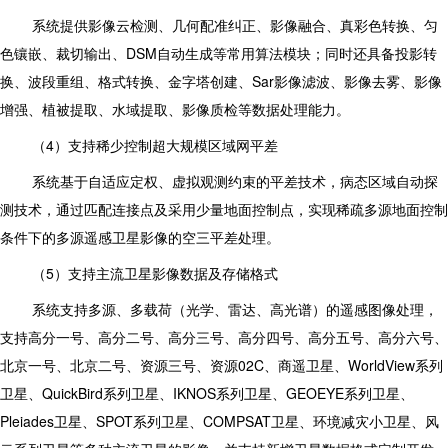
系统提供影像云检测、几何配准纠正、影像融合、真彩色转换、匀
色镶嵌、裁切输出、DSM自动生成等常用算法模块；同时还具备投影转
换、波段重组、格式转换、金字塔创建、Sar影像滤波、影像去雾、影像
增强、植被提取、水域提取、影像质检等数据处理能力。
（4）支持稀少控制超大规模区域网平差
系统基于自适应定权、虚拟观测约束的平差技术，病态区域自动探
测技术，通过匹配连接点及采用少量地面控制点，实现稀疏多源地面控制
条件下的多源遥感卫星影像的空三平差处理。
（5）支持主流卫星影像数据及存储格式
系统支持多源、多载荷（光学、雷达、高光谱）的遥感图像处理，
支持高分一号、高分二号、高分三号、高分四号、高分五号、高分六号、
北京一号、北京二号、资源三号、资源02C、商遥卫星、WorldView系列
卫星、QuickBird系列卫星、IKNOS系列卫星、GEOEYE系列卫星、
Pleiades卫星、SPOT系列卫星、COMPSAT卫星、环境减灾小卫星、风