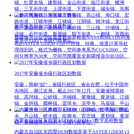
镇、红星农场、建新镇、金山街道、临江街道、螺洲
镇、三叉街街道、上渡街道、下渡街道、城头镇、东阁
华侨、东瀚镇、东张镇、港头镇、高山镇、海口镇、宏
路街道、江镜华侨、江镜镇、江阴镇、镜洋镇、龙江街
新疆维吾尔自治区坡度数据
道、龙山街道、龙田镇、南岭镇、三山镇、沙埔镇、上
迳镇、石竹街道、新厝镇、阳下街道、一都镇、音西街
新疆维吾尔自治区坡度数据是根据NASA和METI共同发
道等共1185个乡级行政单位。
布的ASTER GDEM v3进行拼接、转换、坡度计算等处
理得到的，格式为栅格，空间参考系为CGCS2000，空
间分辨率为30米，空间范围覆盖全新疆维吾尔自治区。
2017年安徽省乡级行政区划数据
安徽，简称“皖”，省级行政区，省会合肥，位于中国华
东地区，濒江近海。截止2017年12月，安徽省辖茶岭
镇、高河镇、公岭镇、洪铺镇、黄墩镇、黄龙镇、江镇
镇、金拱镇、腊树镇、雷埠乡、凉亭乡、马庙镇、平山
镇、清河乡、三桥镇、石镜乡、石牌镇、小市镇、秀山
乡、月山镇、槎水镇、痘姆乡、官庄镇、黄柏镇、黄泥
内蒙古自治区东四盟ASTER GDEM v3数字高程数据
镇、黄铺镇等共1645个乡级行政单位。
内蒙古自治区东四盟DEM数据是基于ASTER GDEM v3