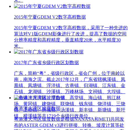
米。
2015年宁夏GDEM V2数字高程数据
2015年宁夏GDEM V2数字高程数据，采用了一种先进的
算法对V1版GDEM影像进行了改进，提高了数据的空间
分辨率精度和高程精度，垂直精度20米，水平精度30
米。
2017年广东省乡级行政区划数据
广东，简称“粤”，省级行政区，省会广州，位于南岭以
南，南海之滨。截止2017年12月，广东省辖枫溪镇、凤
凰镇、凤塘镇、浮洋镇、古巷镇、归湖镇、江东镇、金
石镇、龙湖镇、沙溪镇、万峰林场、文祠镇、大埕镇、
东山镇、浮滨镇、浮山镇、高堂镇、海山镇、韩江林
场、黄冈镇、建饶镇、联饶镇、钱东镇、饶洋镇、三饶
粤港澳大湾区坡度数据
镇、上饶镇、所城镇、汤溪镇、新丰镇、新塘镇、新圩
镇、樟溪镇等共1719个乡级行政单位。
粤港澳大湾区坡度数据是根据NANASA和METI共同发
布的ASTER GDEM v3进行拼接、转换、坡度计算等处