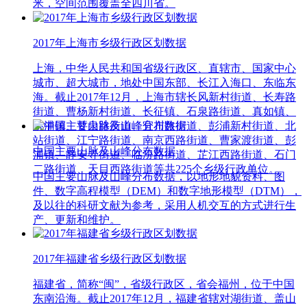
米，空间范围覆盖全四川省。
2017年上海市乡级行政区划数据
上海，中华人民共和国省级行政区、直辖市、国家中心
城市、超大城市，地处中国东部、长江入海口、东临东
海。截止2017年12月，上海市辖长风新村街道、长寿路
街道、曹杨新村街道、长征镇、石泉路街道、真如镇、
桃浦镇、甘泉路街道、宜川路街道、彭浦新村街道、北
站街道、江宁路街道、南京西路街道、曹家渡街道、彭
中国主要山脉及山峰分布数据
浦镇、静安寺街道、临汾路街道、芷江西路街道、石门
二路街道、天目西路街道等共225个乡级行政单位。
中国主要山脉及山峰分布数据，以地形地貌资料、图
件、数字高程模型（DEM）和数字地形模型（DTM），
及以往的科研文献为参考，采用人机交互的方式进行生
产、更新和维护。
2017年福建省乡级行政区划数据
福建省，简称“闽”，省级行政区，省会福州，位于中国
东南沿海。截止2017年12月，福建省辖对湖街道、盖山