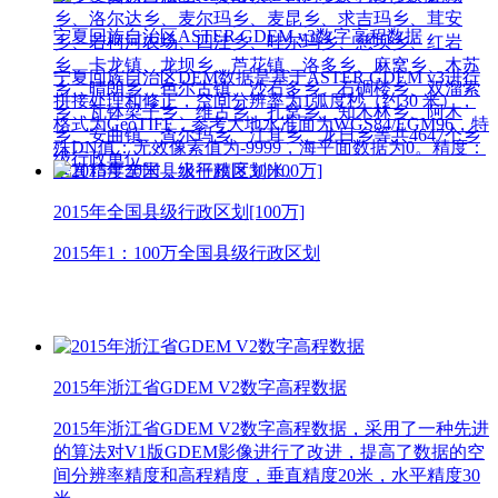
乡、洛尔达乡、麦尔玛乡、麦昆乡、求吉玛乡、茸安
宁夏回族自治区ASTER GDEM v3数字高程数据
乡、若柯河农场、四洼乡、哇尔玛乡、慈坝乡、红岩
乡、卡龙镇、龙坝乡、芦花镇、洛多乡、麻窝乡、木苏
宁夏回族自治区DEM数据是基于ASTER GDEM v3进行
乡、晴朗乡、色尔古镇、沙石多乡、石碉楼乡、双溜索
拼接处理和修正，空间分辨率为1弧度秒（约30 米），
乡、瓦钵梁子乡、维古乡、扎窝乡、知木林乡、阿木
格式为GeoTIFF，参考大地水准面为WGS84/EGM96，特
乡、安曲镇、查尔玛乡、江茸乡、龙日乡等共4647个乡
殊DN值：无效像素值为-9999，海平面数据为0。精度：
级行政单位。
垂直精度20米，水平精度30米。
2015年全国县级行政区划[100万]
2015年1：100万全国县级行政区划
2015年浙江省GDEM V2数字高程数据
2015年浙江省GDEM V2数字高程数据，采用了一种先进
的算法对V1版GDEM影像进行了改进，提高了数据的空
间分辨率精度和高程精度，垂直精度20米，水平精度30