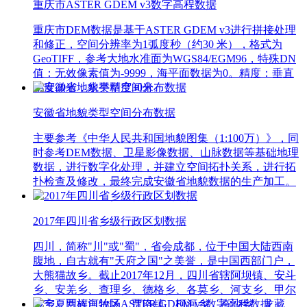
重庆市ASTER GDEM v3数字高程数据
重庆市DEM数据是基于ASTER GDEM v3进行拼接处理
和修正，空间分辨率为1弧度秒（约30 米），格式为
GeoTIFF，参考大地水准面为WGS84/EGM96，特殊DN
值：无效像素值为-9999，海平面数据为0。精度：垂直
精度20米，水平精度30米。
安徽省地貌类型空间分布数据
主要参考《中华人民共和国地貌图集（1:100万）》，同
时参考DEM数据、卫星影像数据、山脉数据等基础地理
数据，进行数字化处理，并建立空间拓扑关系，进行拓
扑检查及修改，最终完成安徽省地貌数据的生产加工。
2017年四川省乡级行政区划数据
四川，简称"川"或"蜀"，省会成都，位于中国大陆西南
腹地，自古就有"天府之国"之美誉，是中国西部门户，
大熊猫故乡。截止2017年12月，四川省辖阿坝镇、安斗
乡、安羌乡、查理乡、德格乡、各莫乡、河支乡、甲尔
多乡、贾柯河牧场、贾洛镇、柯河乡、垮沙乡、龙藏