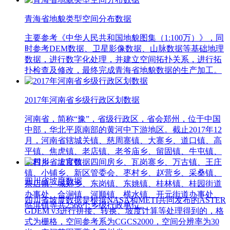
青海省地貌类型空间分布数据
主要参考《中华人民共和国地貌图集（1:100万）》，同
时参考DEM数据、卫星影像数据、山脉数据等基础地理
数据，进行数字化处理，并建立空间拓扑关系，进行拓
扑检查及修改，最终完成青海省地貌数据的生产加工。
2017年河南省乡级行政区划数据
河南省，简称“豫”，省级行政区，省会郑州，位于中国
中部，华北平原南部的黄河中下游地区。截止2017年12
月，河南省辖城关镇、慈周寨镇、大寨乡、道口镇、高
平镇、焦虎镇、老店镇、老爷庙乡、留固镇、牛屯镇、
桑村乡、上官镇、四间房乡、瓦岗寨乡、万古镇、王庄
镇、小铺乡、新区管委会、枣村乡、赵营乡、采桑镇、
四川省坡度数据
茶店镇、城郊乡、东岗镇、东姚镇、桂林镇、桂园街道
办事处、合涧镇、河顺镇、横水镇、开元街道办事处、
四川省坡度数据是根据NASA和METI共同发布的ASTER
临淇镇等共2566个乡级行政单位。
GDEM v3进行拼接、转换、坡度计算等处理得到的，格
式为栅格，空间参考系为CGCS2000，空间分辨率为30