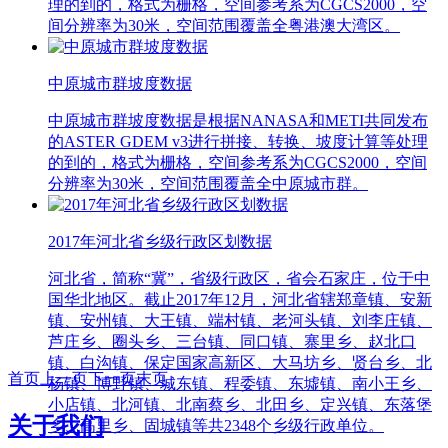
理的到的，格式为栅格，空间参考系为CGCS2000，空
间分辨率为30米，空间范围覆盖全粤港澳大湾区。
中原城市群坡度数据
中原城市群坡度数据是根据NANASA和METI共同发布
的ASTER GDEM v3进行拼接、转换、坡度计算等处理
的到的，格式为栅格，空间参考系为CGCS2000，空间
分辨率为30米，空间范围覆盖全中原城市群。
2017年河北省乡级行政区划数据
河北省，简称“冀”，省级行政区，省会石家庄，位于中
国华北地区。截止2017年12月，河北省辖郑章镇、安新
镇、安州镇、大王镇、端村镇、老河头镇、刘李庄镇、
芦庄乡、圈头乡、三台镇、同口镇、寨里乡、赵北口
镇、白沟镇、保定国家高新区、大马坊乡、贤台乡、北
首页
上一页
下一页
末页
杨镇、博野镇、城东镇、程委镇、东墟镇、南小王乡、
小店镇、北河镇、北南蔡乡、北田乡、定兴镇、东落堡
关于我们
乡、高里乡、固城镇等共2348个乡级行政单位。