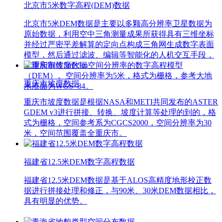
北京市5米数字高程(DEM)数据
北京市5米DEM数据是主要以多颗高分辨率卫星数据为
原始数据，利用空中三角测量成果所获得具有三维坐标
并经过严密平差解算的定向点构成三角网生成数字表面
模型，然后通过滤波、编辑等智能化的人机交互手段，
处理和制作5m×5m空间分辨率的数字高程模型
（DEM）。空间分辨率为5米，格式为栅格，参考大地
重庆市坡度数据
水准面为WGS_84。
重庆市坡度数据是根据NASA和METI共同发布的ASTER
GDEM v3进行拼接、转换、坡度计算等处理的到的，格
式为栅格，空间参考系为CGCS2000，空间分辨率为30
米，空间范围覆盖全重庆市。
福建省12.5米DEM数字高程数据
福建省12.5米DEM数据是基于ALOS高精度地形校正数
据进行拼接处理和修正，与90米、30米DEM数据相比，
具有明显的优势。