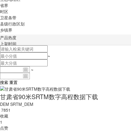
省界
时区
卫星条带
县级行政区划
乡镇界
产品热度
上架时间
积分排序
~
~
搜索
重置
甘肃省90米SRTM数字高程数据下载
DEM
SRTM_DEM
7851
收藏
1
点赞