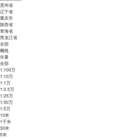
贵州省
辽宁省
重庆市
陕西省
青海省
黑龙江省
全部
栅格
矢量
全部
1:100万
1:10万
1:1万
1:2.5万
1:25万
1:50万
1:5万
10米
1千米
30米
5米