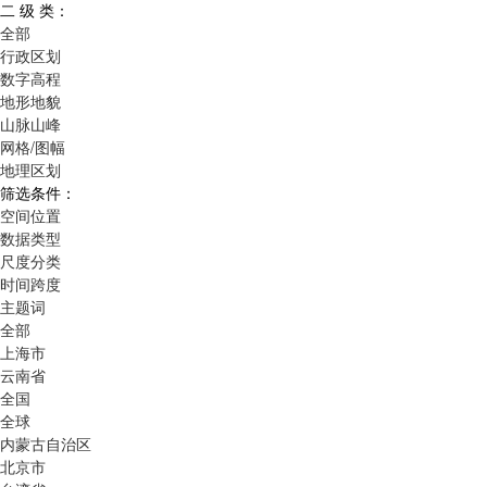
二 级 类：
全部
行政区划
数字高程
地形地貌
山脉山峰
网格/图幅
地理区划
筛选条件：
空间位置
数据类型
尺度分类
时间跨度
主题词
全部
上海市
云南省
全国
全球
内蒙古自治区
北京市