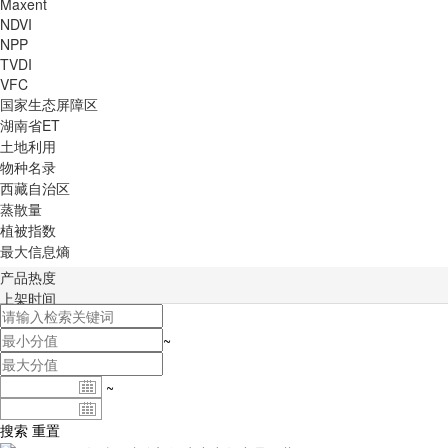
Maxent
NDVI
NPP
TVDI
VFC
国家生态屏障区
湖南省ET
土地利用
物种名录
西藏自治区
蒸散量
植被指数
最大信息熵
产品热度
上架时间
积分排序
~
~
搜索
重置